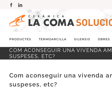
Skip
Facebook
LinkedIn
to
content
PRODUCTES
TERMOARCILLA
SILENSIS
OBRES
COM ACONSEGUIR UNA VIVENDA AMB 
SUSPESES, ETC?
Com aconseguir una vivenda amb
suspeses, etc?
View
Larger