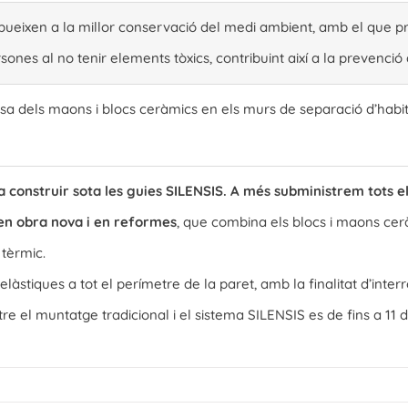
bueixen a la millor conservació del medi ambient, amb el que 
nes al no tenir elements tòxics, contribuint així a la prevenció d’a
sa dels maons i blocs ceràmics en els murs de separació d’habitat
construir sota les guies SILENSIS. A més subministrem tots e
 en obra nova i en reformes
, que combina els blocs i maons ce
tèrmic.
àstiques a tot el perímetre de la paret, amb la finalitat d’inter
re el muntatge tradicional i el sistema SILENSIS es de fins a 11 