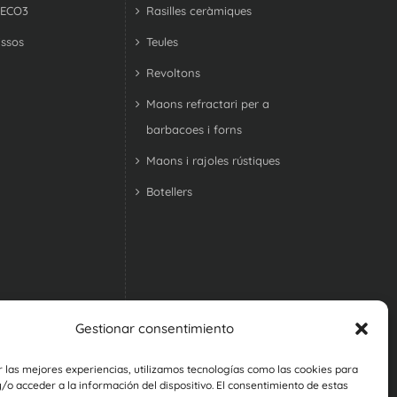
 ECO3
Rasilles ceràmiques
ssos
Teules
Revoltons
Maons refractari per a
barbacoes i forns
Maons i rajoles rústiques
Botellers
Gestionar consentimiento
r las mejores experiencias, utilizamos tecnologías como las cookies para
o acceder a la información del dispositivo. El consentimiento de estas