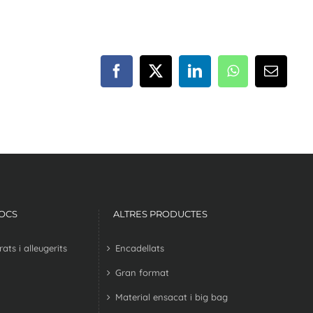
Facebook
X
LinkedIn
WhatsApp
Email
LOCS
ALTRES PRODUCTES
ts i alleugerits
Encadellats
Gran format
Material ensacat i big bag