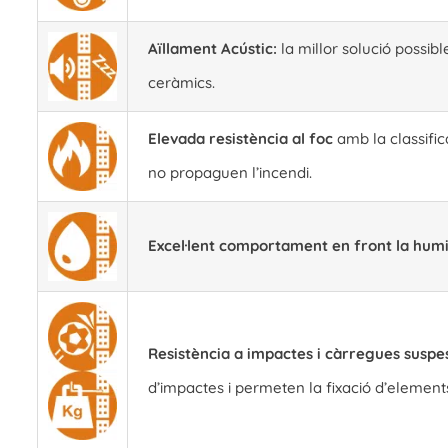
Aïllament Acústic:
la millor solució possib
ceràmics.
Elevada resistència al foc
amb la classific
no propaguen l’incendi.
Excel·lent comportament en front la humi
Resistència a impactes i càrregues suspe
d’impactes i permeten la fixació d’element