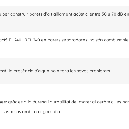
le per construir parets d’alt aïllament acústic, entre 50 y 70 d
ació EI-240 i REI-240 en parets separadores: no són combustibl
tat:
la presència d’aigua no altera les seves propietats
ses:
gràcies a la duresa i durabilitat del material ceràmic, les 
s suspesos amb total garantia.