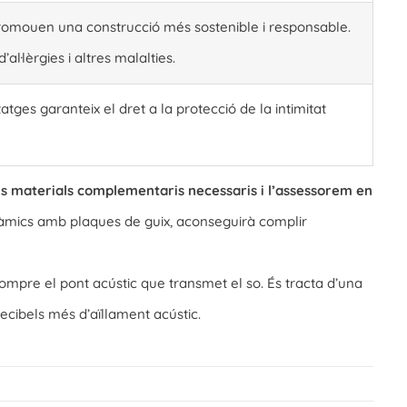
promouen una construcció més sostenible i responsable.
l·lèrgies i altres malalties.
ges garanteix el dret a la protecció de la intimitat
ls materials complementaris necessaris i l’assessorem en
ràmics amb plaques de guix, aconseguirà complir
rompre el pont acústic que transmet el so. És tracta d’una
decibels més d’aïllament acústic.