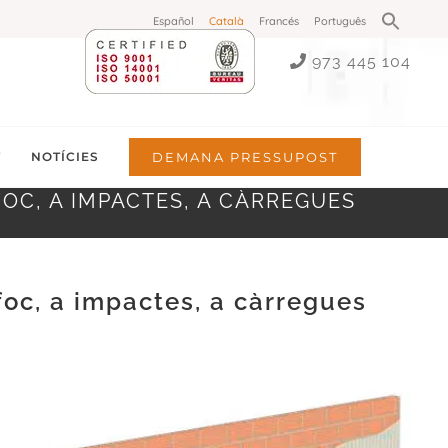
Search
Español
Català
Francés
Português
for:
Search Button
973 445 104
T
NOTÍCIES
DEMANA PRESSUPOST
OC, A IMPACTES, A CÀRREGUES
foc, a impactes, a càrregues