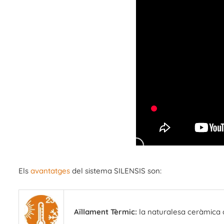
Els
avantatges
del sistema SILENSIS son:
Aïllament Tèrmic:
la naturalesa ceràmica d