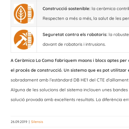
Construcció sostenible:
la ceràmica contri
Respecten a més a més, la salut de les perso
Seguretat contra els robatoris:
la robuste
davant de robatoris i intrusions.
A Ceràmica La Coma fabriquem maons i blocs aptes per a 
el procés de construcció. Un sistema que es pot utilitzar
sobradament amb l’estàndard DB HE1 del CTE d’aïllament 
Alguna de les solucions del sistema inclouen unes bandes el
solució provada amb excel·lents resultats. La diferència ent
26.09.2019
|
Silensis