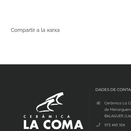
Compartir a la xarxa
DADES DE CONTA
Ceràmica La C
de Menarguens
BALAGUER (Lle
973 445 104