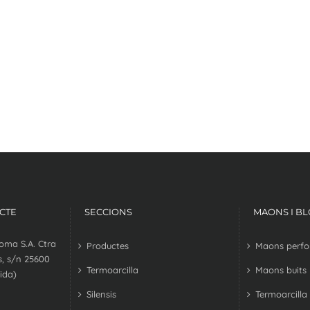
CTE
SECCIONS
MAONS I B
oma S.A. Ctra
Productes
Maons perfora
, s/n 25600
Termoarcilla
Maons buits
ida)
Silensis
Termoarcilla