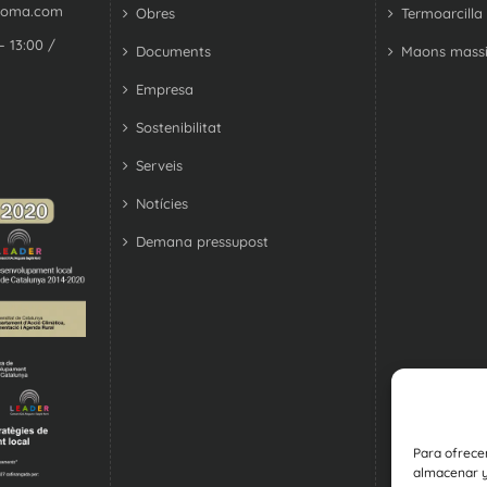
coma.com
Obres
Termoarcilla
– 13:00 /
Documents
Maons massi
Empresa
Sostenibilitat
Serveis
Notícies
Demana pressupost
Para ofrece
almacenar y/