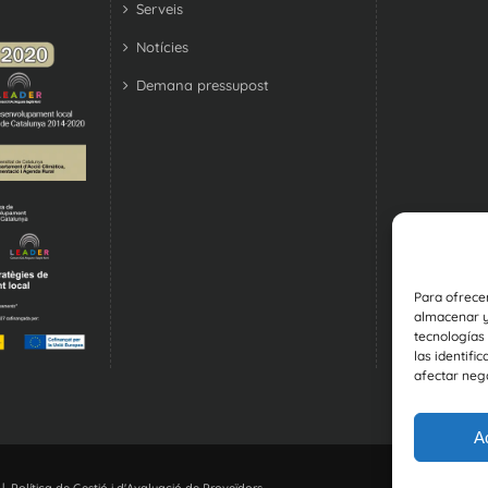
Serveis
Notícies
Demana pressupost
Para ofrece
almacenar y/
tecnologías
las identifi
afectar nega
A