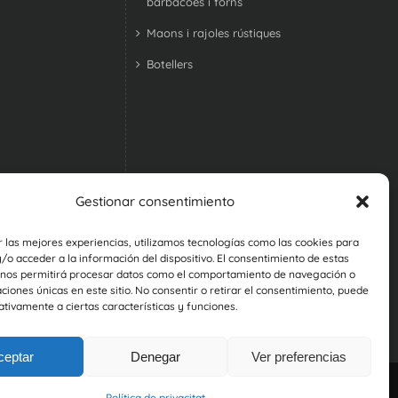
barbacoes i forns
Maons i rajoles rústiques
Botellers
Gestionar consentimiento
r las mejores experiencias, utilizamos tecnologías como las cookies para
o acceder a la información del dispositivo. El consentimiento de estas
 nos permitirá procesar datos como el comportamiento de navegación o
caciones únicas en este sitio. No consentir o retirar el consentimiento, puede
tivamente a ciertas características y funciones.
ceptar
Denegar
Ver preferencias
Política de privacitat