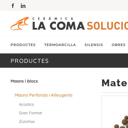
Skip
Facebook
LinkedIn
to
content
PRODUCTES
TERMOARCILLA
SILENSIS
OBRES
PRODUCTES
Mater
Maons i blocs
Maons Perforats i Alleugerits
Acústics
Gran Format
Zunchos