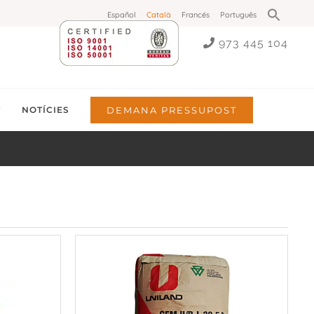
Search
Español
Català
Francés
Português
for:
Search Button
973 445 104
T
NOTÍCIES
DEMANA PRESSUPOST