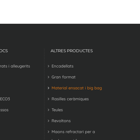
LOCS
ALTRES PRODUCTES
ts i alleugerits
Encadellats
Gran format
Material ensacat i big bag
 ECO3
Rasilles ceràmiques
ssos
Teules
Revoltons
Maons refractari per a