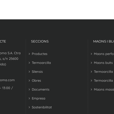
CTE
SECCIONS
MAONS I B
oma S.A. Ctra
Productes
Maons perfora
, s/n 25600
Termoarcilla
Maons buits
ida)
Silensis
Termoarcilla
coma.com
Obres
Termoarcilla
– 13:00 /
Documents
Maons massi
Empresa
Sostenibilitat