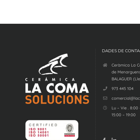
DADES DE CONTA
Ceràmica La C
de Menarguens
BALAGUER (Lle
973 445 104
comercial@la
Lu – Vie . 8:00 
15:00 – 19:00