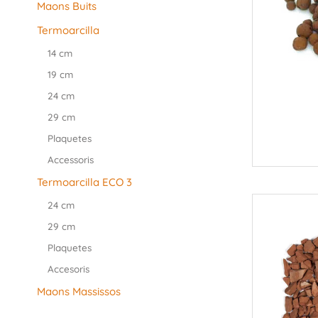
Maons Buits
Termoarcilla
14 cm
19 cm
24 cm
29 cm
Plaquetes
Accessoris
Termoarcilla ECO 3
24 cm
29 cm
Plaquetes
Accesoris
Maons Massissos