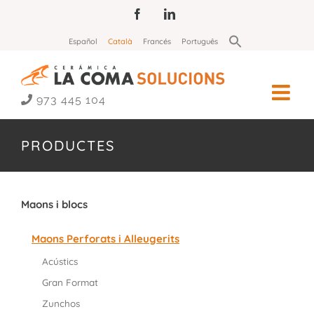
Skip
Facebook
LinkedIn
to
Search
Español
Català
Francés
Português
for:
content
Search Button
973 445 104
PRODUCTES
Maons i blocs
Maons Perforats i Alleugerits
Acústics
Gran Format
Zunchos