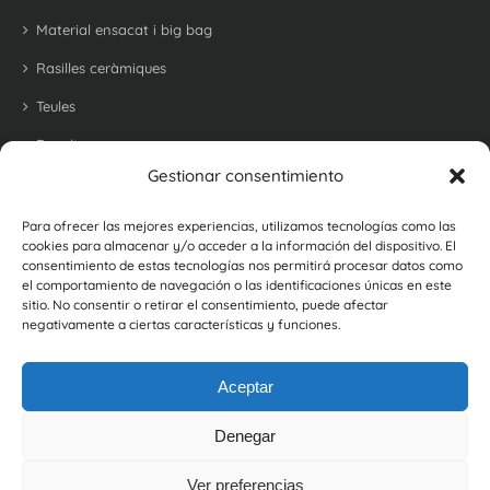
Material ensacat i big bag
Rasilles ceràmiques
Teules
Revoltons
Gestionar consentimiento
Maons refractari per a barbacoes i forns
Maons i rajoles rústiques
Para ofrecer las mejores experiencias, utilizamos tecnologías como las
cookies para almacenar y/o acceder a la información del dispositivo. El
Botellers
consentimiento de estas tecnologías nos permitirá procesar datos como
el comportamiento de navegación o las identificaciones únicas en este
sitio. No consentir o retirar el consentimiento, puede afectar
negativamente a ciertas características y funciones.
Aceptar
Denegar
©
2026, Ceràmica La Coma |
Política de Privacitat
|
Política de Cookies
|
Política de Gestió i d'Avaluació de Proveïdors
Ver preferencias