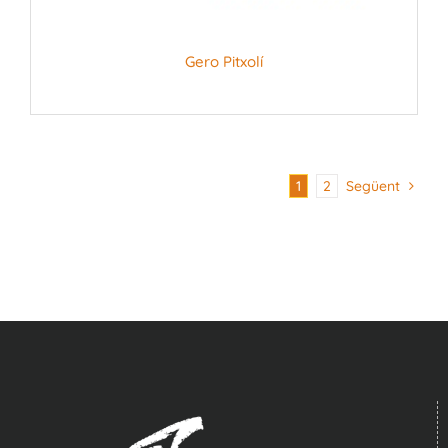
Gero Pitxolí
1
2
Següent