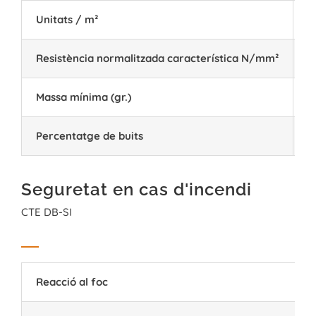
Unitats / m²
3
Resistència normalitzada característica N/mm²
≥
Massa mínima (gr.)
1
Percentatge de buits
5
Seguretat en cas d'incendi
CTE DB-SI
Reacció al foc