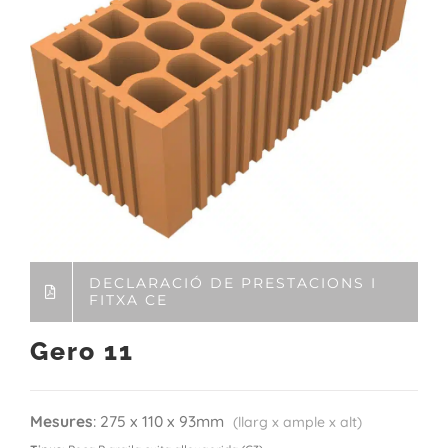
DECLARACIÓ DE PRESTACIONS I
FITXA CE
Gero 11
Mesures
: 275 x 110 x 93mm
(llarg x ample x alt)