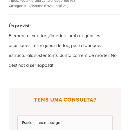
Tipus
: Peça P argila cuita alleugerida (G3)
Categoria
: I (sistema d'avaluació 2+)
Ús previst:
Element d'exteriors/interiors amb exigències
acústiques, tèrmiques i de foc, per a fàbriques
estructurals sustentants. Junta corrent de morter. No
destinat a ser exposat.
TENS UNA CONSULTA?