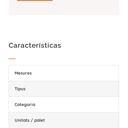
Características
Mesures
2
Tipus
P
Categoria
I
Unitats / palet
3