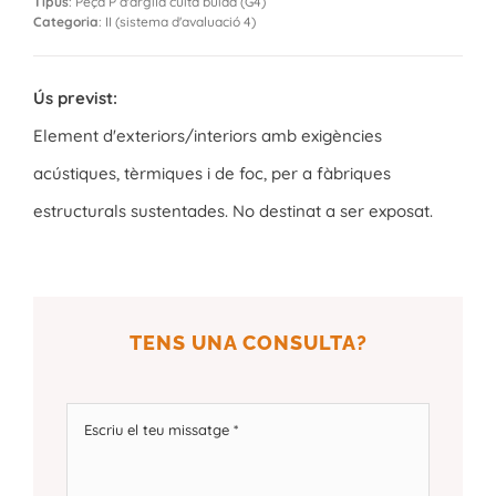
Tipus
: Peça P d'argila cuita buida (G4)
Categoria
: II (sistema d'avaluació 4)
Ús previst:
Element d'exteriors/interiors amb exigències
acústiques, tèrmiques i de foc, per a fàbriques
estructurals sustentades. No destinat a ser exposat.
TENS UNA CONSULTA?