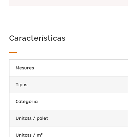
Características
Mesures
2
Tipus
P
Categoria
I
Unitats / palet
7
Unitats / m²
2