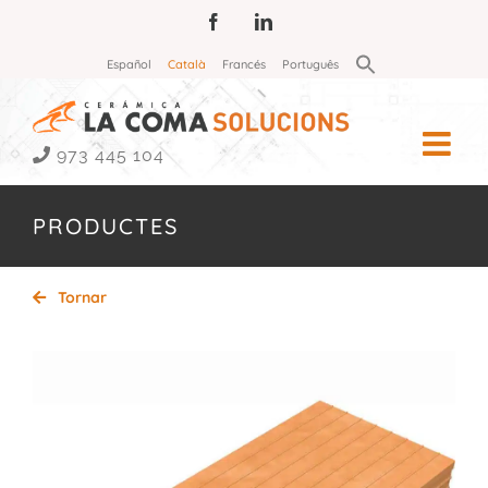
Skip
Facebook
LinkedIn
to
Search
Español
Català
Francés
Português
for:
content
Search Button
973 445 104
PRODUCTES
Tornar