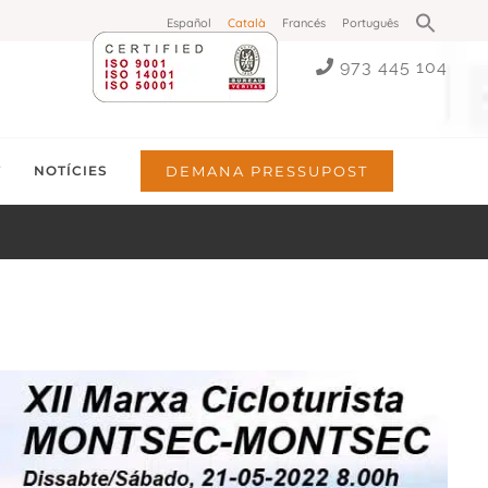
Search
Español
Català
Francés
Português
for:
Search Button
973 445 104
T
NOTÍCIES
DEMANA PRESSUPOST