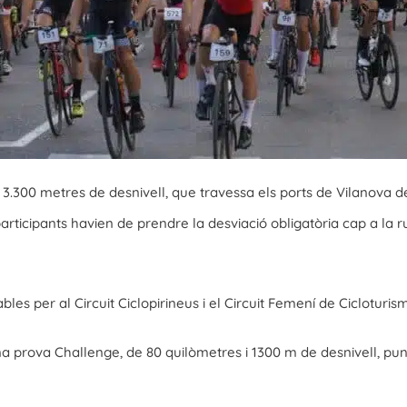
 3.300 metres de desnivell, que travessa els ports de Vilanova de 
els participants havien de prendre la desviació obligatòria cap a 
es per al Circuit Ciclopirineus i el Circuit Femení de Cicloturis
a prova Challenge, de 80 quilòmetres i 1300 m de desnivell, pun