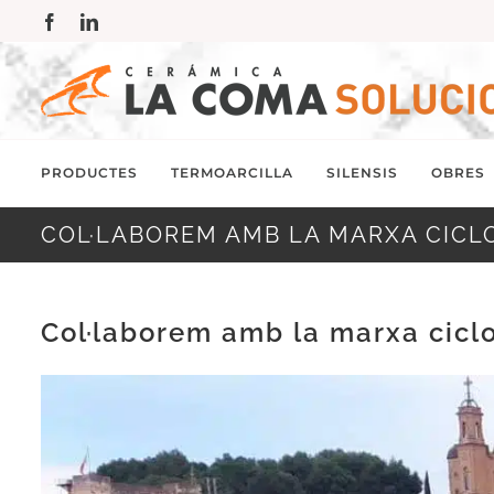
Skip
Facebook
LinkedIn
to
content
PRODUCTES
TERMOARCILLA
SILENSIS
OBRES
COL·LABOREM AMB LA MARXA CIC
Col·laborem amb la marxa cicl
View
Larger
Image