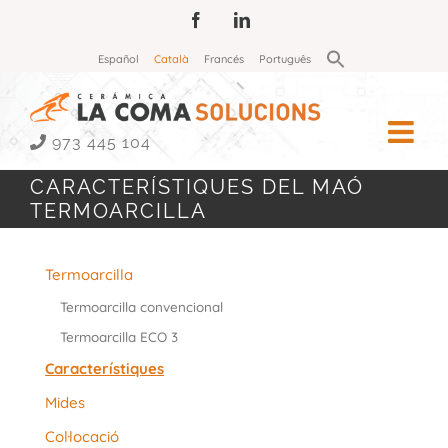
Skip
Facebook
LinkedIn
to
Search
Español
Català
Francés
Português
for:
content
Search Button
973 445 104
CARACTERÍSTIQUES DEL MAÓ
TERMOARCILLA
Termoarcilla
Termoarcilla convencional
Termoarcilla ECO 3
Característiques
Mides
Col·locació