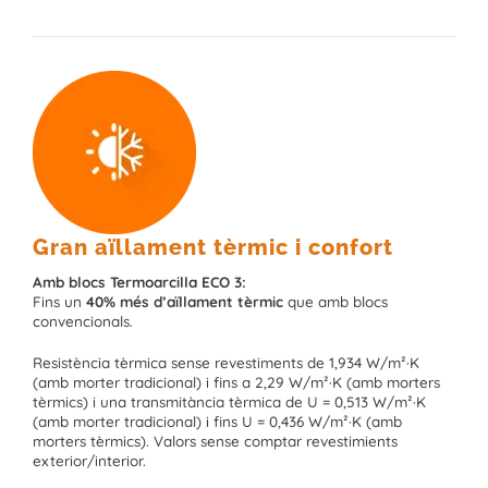
Gran aïllament tèrmic i confort
Amb blocs Termoarcilla ECO 3:
Fins un
40% més d’aïllament tèrmic
que amb blocs
convencionals.
Resistència tèrmica sense revestiments de 1,934 W/m²·K
(amb morter tradicional) i fins a 2,29 W/m²·K (amb morters
tèrmics) i una transmitància tèrmica de U = 0,513 W/m²·K
(amb morter tradicional) i fins U = 0,436 W/m²·K (amb
morters tèrmics). Valors sense comptar revestimients
exterior/interior.