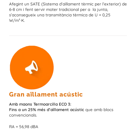
Afegint un SATE (Sistema d’aïllament tèrmic per l’exterior) de
6-8 cm i fent servir moter tradicional per a la junta,
s’aconsegueix una transmitància tèrmica de U = 0,25
W/m²·K.
Gran aïllament acústic
Amb maons Termoarcilla ECO 3:
Fins a un 25% més d’aïllament acústic
que amb blocs
convencionals.
RA = 56,98 dBA