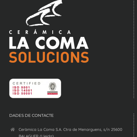
DADES DE CONTACTE
Ceràmica La Coma S.A. Ctra de Menarguens, s/n 25600
BALAGUER (Lleida)