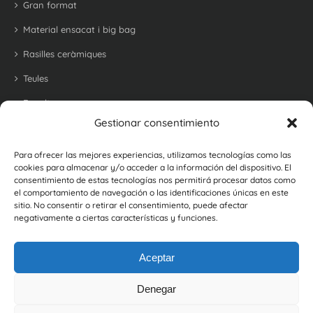
Gran format
Material ensacat i big bag
Rasilles ceràmiques
Teules
Revoltons
Gestionar consentimiento
Maons refractari per a barbacoes i forns
Maons i rajoles rústiques
Para ofrecer las mejores experiencias, utilizamos tecnologías como las
cookies para almacenar y/o acceder a la información del dispositivo. El
Botellers
consentimiento de estas tecnologías nos permitirá procesar datos como
el comportamiento de navegación o las identificaciones únicas en este
sitio. No consentir o retirar el consentimiento, puede afectar
negativamente a ciertas características y funciones.
Aceptar
Denegar
©
2026, Ceràmica La Coma |
Política de Privacitat
|
Política de Cookies
|
Política de Gestió i d'Avaluació de Proveïdors