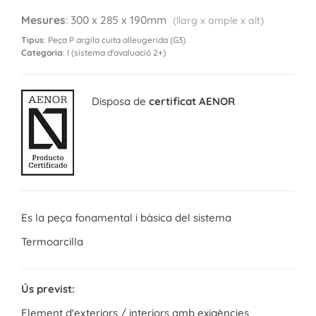
Mesures
: 300 x 285 x 190mm
(llarg x ample x alt)
Tipus
: Peça P argila cuita alleugerida (G3)
Categoria
: I (sistema d'avaluació 2+)
Disposa de
certificat AENOR
Es la peça fonamental i bàsica del sistema
Termoarcilla
Ús previst:
Element d'exteriors / interiors amb exigències