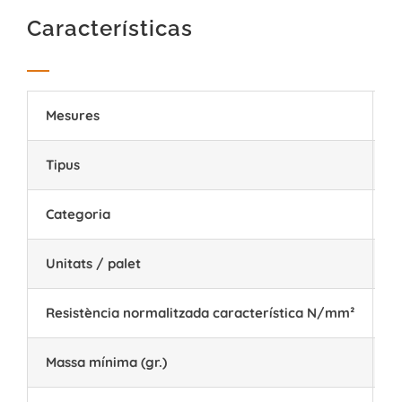
Características
Mesures
3
Tipus
P
Categoria
I
Unitats / palet
4
Resistència normalitzada característica N/mm²
≥
Massa mínima (gr.)
1