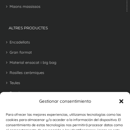
Maons massissos
ALTRES PRODUCTES
Encadellats
Gran format
Material ensacat i big bag
Rasilles ceràmiques
Teules
Revoltons
Gestionar consentimiento
Maons refractari per a barbacoes i forns
Maons i rajoles rústiques
Para ofrecer las mejores experiencias, utilizamos tecnologías como las
cookies para almacenar y/o acceder a la información del dispositivo. El
Botellers
consentimiento de estas tecnologías nos permitirá procesar datos como