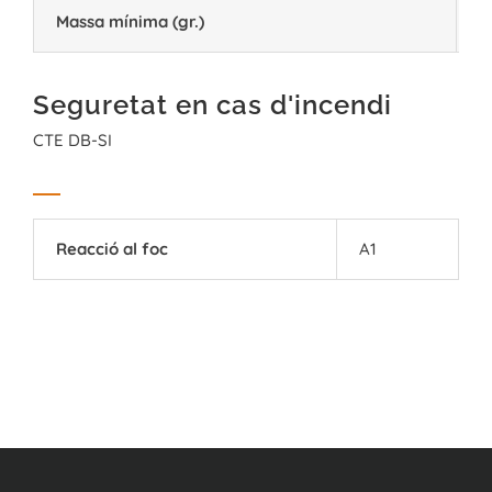
Massa mínima (gr.)
6
Seguretat en cas d'incendi
CTE DB-SI
Reacció al foc
A1