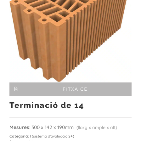
FITXA CE
Terminació de 14
Mesures
: 300 x 142 x 190mm
(llarg x ample x alt)
Categoria
: I (sistema d'avaluació 2+)