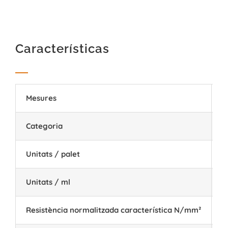
Características
Mesures
3
Categoria
I
Unitats / palet
9
Unitats / ml
5
Resistència normalitzada característica N/mm²
1