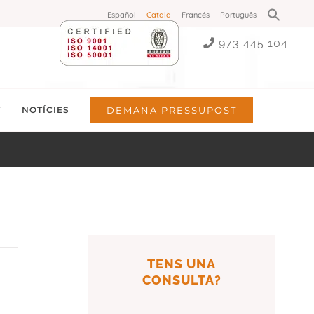
Search
Español
Català
Francés
Português
for:
Search Button
973 445 104
T
NOTÍCIES
DEMANA PRESSUPOST
TENS UNA
CONSULTA?