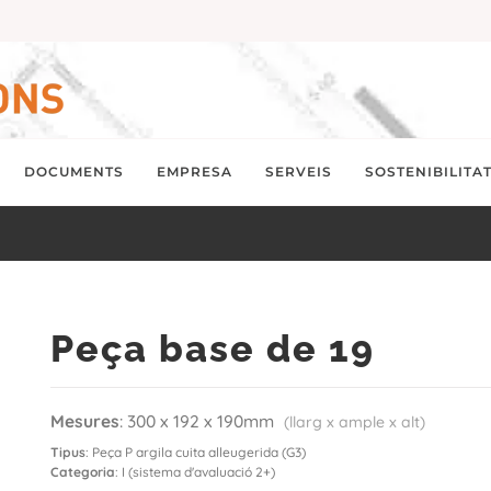
DOCUMENTS
EMPRESA
SERVEIS
SOSTENIBILITA
Peça base de 19
Mesures
: 300 x 192 x 190mm
(llarg x ample x alt)
Tipus
: Peça P argila cuita alleugerida (G3)
Categoria
: I (sistema d'avaluació 2+)