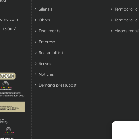
Silensis
Termoarcilla
coma.com
Obres
Termoarcilla
– 13:00 /
Documents
Maons massi
Empresa
Sostenibilitat
Serveis
Notícies
Demana pressupost