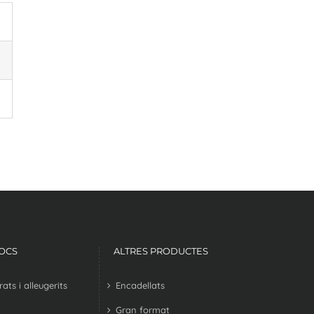
LOCS
ALTRES PRODUCTES
ts i alleugerits
Encadellats
Gran format