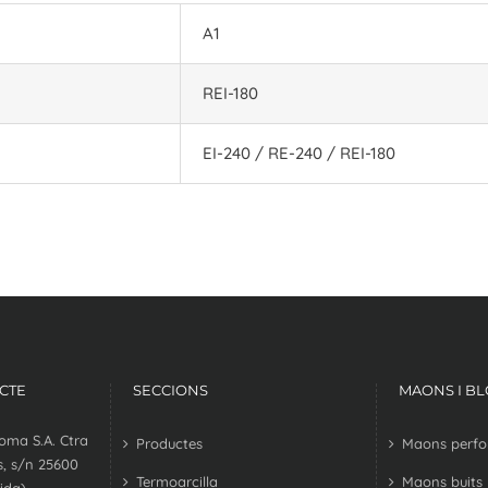
A1
REI-180
EI-240 / RE-240 / REI-180
CTE
SECCIONS
MAONS I B
oma S.A. Ctra
Productes
Maons perfora
, s/n 25600
Termoarcilla
Maons buits
ida)