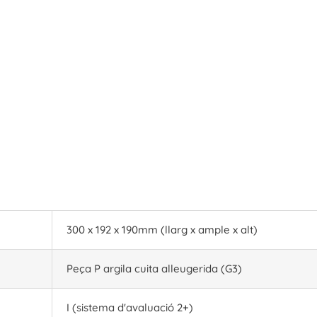
300 x 192 x 190mm (llarg x ample x alt)
Peça P argila cuita alleugerida (G3)
I (sistema d'avaluació 2+)