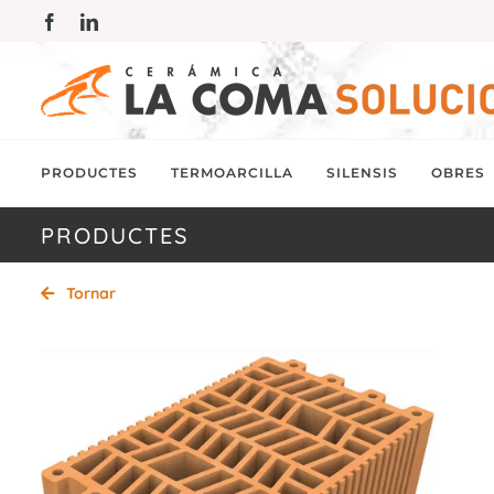
Skip
Facebook
LinkedIn
to
content
PRODUCTES
TERMOARCILLA
SILENSIS
OBRES
PRODUCTES
Tornar