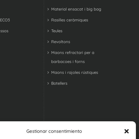
Material ensacat i big bag
 ECO3
Rasilles ceràmiques
ssos
Teules
Revoltons
Maons refractari per a
barbacoes i forns
Maons i rajoles rústiques
Botellers
Gestionar consentimiento