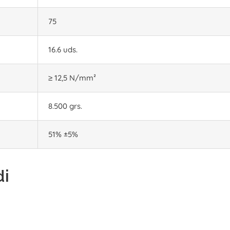
75
16.6 uds.
≥ 12,5 N/mm²
8.500 grs.
51% ±5%
di