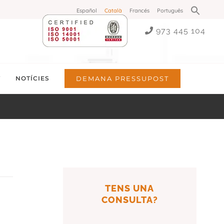
Search
Español
Català
Francés
Português
for:
Search Button
973 445 104
T
NOTÍCIES
DEMANA PRESSUPOST
TENS UNA
CONSULTA?