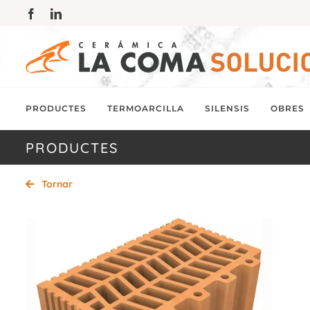
Skip
Facebook
LinkedIn
to
content
PRODUCTES
TERMOARCILLA
SILENSIS
OBRES
PRODUCTES
Tornar