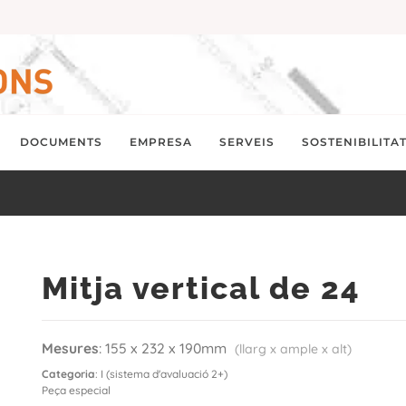
DOCUMENTS
EMPRESA
SERVEIS
SOSTENIBILITA
Mitja vertical de 24
Mesures
: 155 x 232 x 190mm
(llarg x ample x alt)
Categoria
: I (sistema d'avaluació 2+)
Peça especial