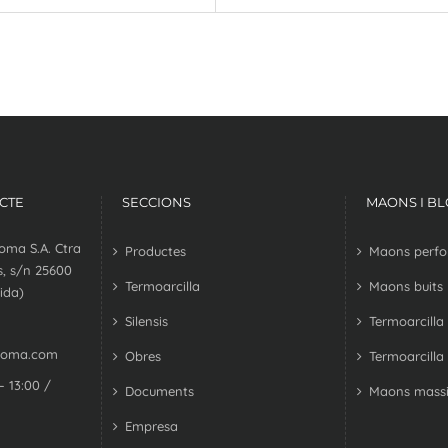
CTE
SECCIONS
MAONS I B
oma S.A. Ctra
Productes
Maons perfora
, s/n 25600
Termoarcilla
Maons buits
ida)
Silensis
Termoarcilla
coma.com
Obres
Termoarcilla
– 13:00 /
Documents
Maons massi
Empresa