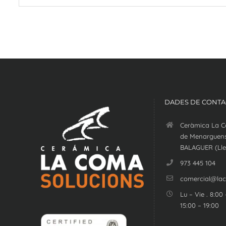
DADES DE CONTA
Ceràmica La C
de Menarguens
BALAGUER (Lle
973 445 104
comercial@la
Lu – Vie . 8:00 
15:00 – 19:00