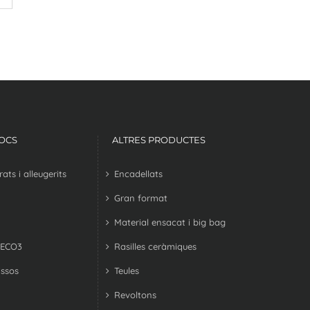
LOCS
ALTRES PRODUCTES
ts i alleugerits
Encadellats
Gran format
Material ensacat i big bag
 ECO3
Rasilles ceràmiques
ssos
Teules
Revoltons