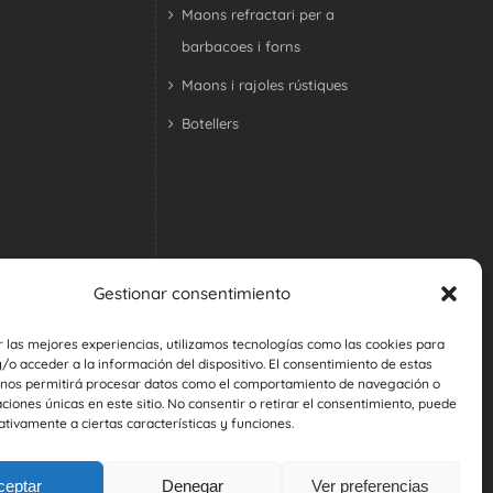
Maons refractari per a
barbacoes i forns
Maons i rajoles rústiques
Botellers
Gestionar consentimiento
r las mejores experiencias, utilizamos tecnologías como las cookies para
o acceder a la información del dispositivo. El consentimiento de estas
 nos permitirá procesar datos como el comportamiento de navegación o
caciones únicas en este sitio. No consentir o retirar el consentimiento, puede
tivamente a ciertas características y funciones.
ceptar
Denegar
Ver preferencias