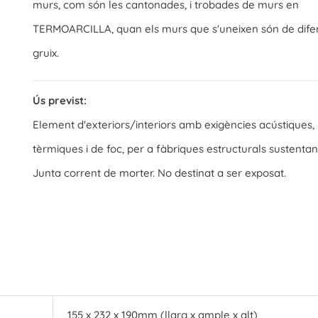
murs, com són les cantonades, i trobades de murs en
TERMOARCILLA, quan els murs que s'uneixen són de dife
gruix.
Ús previst:
Element d'exteriors/interiors amb exigències acústiques,
tèrmiques i de foc, per a fàbriques estructurals sustentan
Junta corrent de morter. No destinat a ser exposat.
155 x 232 x 190mm (llarg x ample x alt)