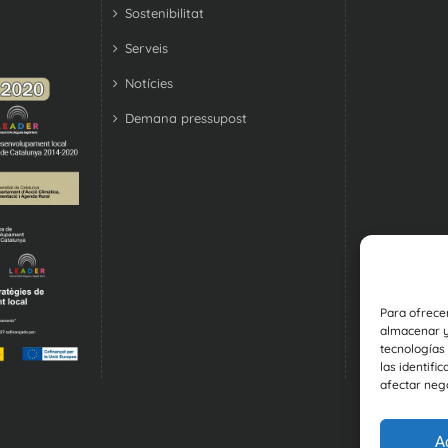
Sostenibilitat
Serveis
Notícies
Demana pressupost
Para ofrece
almacenar y/
tecnologías
las identifi
afectar nega
A