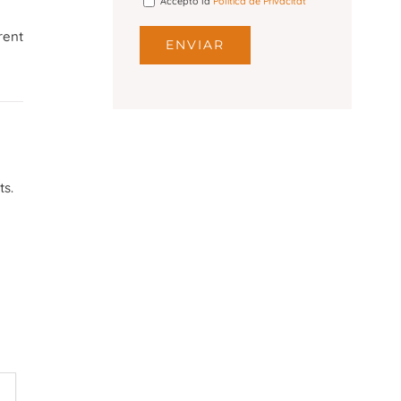
Accepto la
Política de Privacitat
rent
ts.