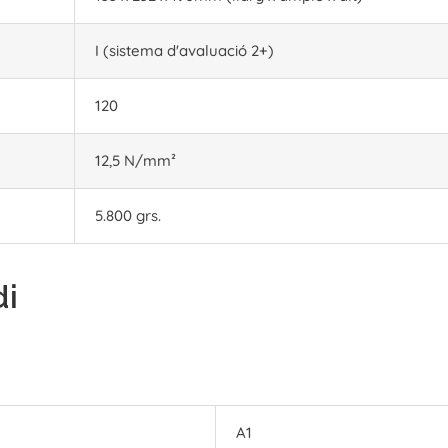
I (sistema d'avaluació 2+)
120
12,5 N/mm²
5.800 grs.
di
A1