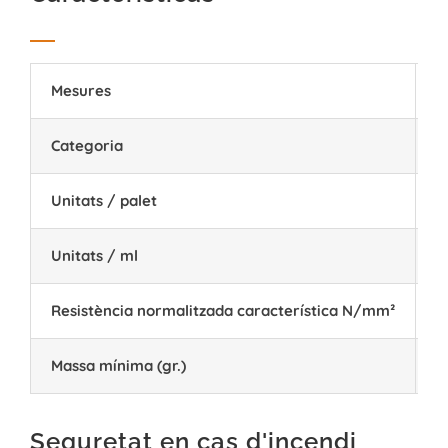
Mesures
3
Categoria
I
Unitats / palet
5
Unitats / ml
3
Resistència normalitzada característica N/mm²
1
Massa mínima (gr.)
6
Seguretat en cas d'incendi