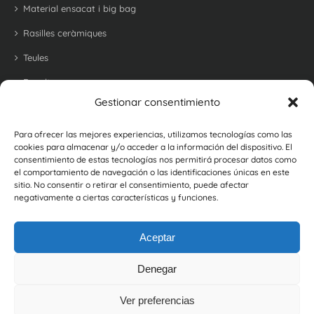
Material ensacat i big bag
Rasilles ceràmiques
Teules
Revoltons
Gestionar consentimiento
Maons refractari per a barbacoes i forns
Maons i rajoles rústiques
Para ofrecer las mejores experiencias, utilizamos tecnologías como las
cookies para almacenar y/o acceder a la información del dispositivo. El
Botellers
consentimiento de estas tecnologías nos permitirá procesar datos como
el comportamiento de navegación o las identificaciones únicas en este
sitio. No consentir o retirar el consentimiento, puede afectar
negativamente a ciertas características y funciones.
Aceptar
Denegar
©
2026, Ceràmica La Coma |
Política de Privacitat
|
Política de Cookies
|
Política de Gestió i d'Avaluació de Proveïdors
Ver preferencias