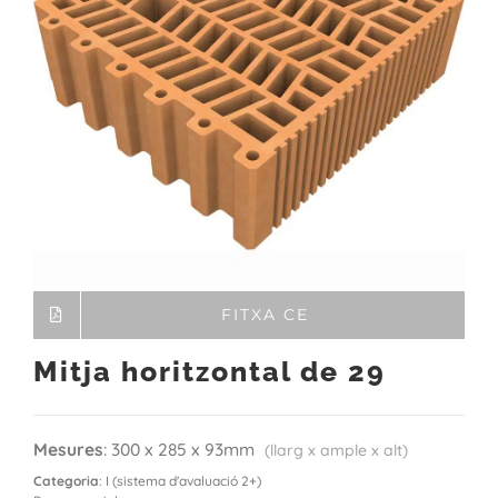
FITXA CE
Mitja horitzontal de 29
Mesures
: 300 x 285 x 93mm
(llarg x ample x alt)
Categoria
: I (sistema d'avaluació 2+)