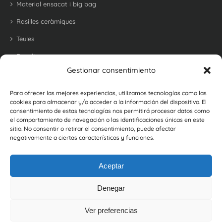
Material ensacat i big bag
Rasilles ceràmiques
Teules
Revoltons
Gestionar consentimiento
Maons refractari per a barbacoes i forns
Maons i rajoles rústiques
Para ofrecer las mejores experiencias, utilizamos tecnologías como las
cookies para almacenar y/o acceder a la información del dispositivo. El
Botellers
consentimiento de estas tecnologías nos permitirá procesar datos como
el comportamiento de navegación o las identificaciones únicas en este
sitio. No consentir o retirar el consentimiento, puede afectar
negativamente a ciertas características y funciones.
Aceptar
Denegar
©
2026, Ceràmica La Coma |
Política de Privacitat
|
Política de Cookies
|
Política de Gestió i d'Avaluació de Proveïdors
Ver preferencias