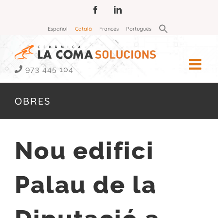
Skip
Facebook
LinkedIn
to
Search
Español
Català
Francés
Português
for:
content
Search Button
973 445 104
OBRES
Nou edifici
Palau de la