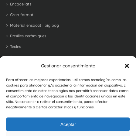
Encadellats
Gran format
Material ensacat i big bag
Rasilles ceràmiques
Teules
Revoltons
Gestionar consentimiento
Maons refractari per a barbacoes i forns
Maons i rajoles rústiques
Para ofrecer las mejores experiencias, utilizamos tecnologías como las
cookies para almacenar y/o acceder a la información del dispositivo. El
Botellers
consentimiento de estas tecnologías nos permitirá procesar datos como
el comportamiento de navegación o las identificaciones únicas en este
sitio. No consentir o retirar el consentimiento, puede afectar
negativamente a ciertas características y funciones.
Aceptar