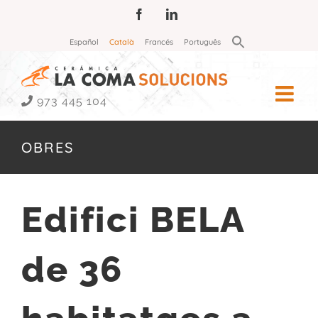
Skip
Facebook
LinkedIn
to
Search
Español
Català
Francés
Português
for:
content
Search Button
973 445 104
OBRES
Edifici BELA
de 36