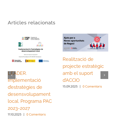
Articles relacionats
Realització de
projecte estratègic
LEADER.
amb el suport
Implementació
d’ACCIO
d’estratègies de
15.09.2025
|
0 Comentaris
desensvolupament
local. Programa PAC
2023-2027
11.10.2025
|
0 Comentaris