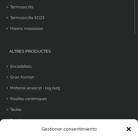
Termoarcilla
Termoarcilla ECO3
Maons massissos
ALTRES PRODUCTES
Encadellats
Gran format
Material ensacat i big bag
Rasilles ceràmiques
Teules
Revoltons
Gestionar consentimiento
Maons refractari per a barbacoes i forns