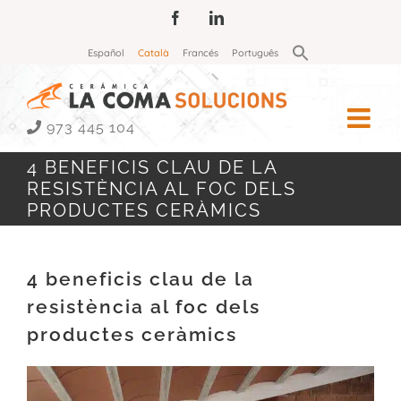
Skip
Facebook
LinkedIn
to
Search
Español
Català
Francés
Português
for:
content
Search Button
973 445 104
4 BENEFICIS CLAU DE LA
RESISTÈNCIA AL FOC DELS
PRODUCTES CERÀMICS
4 beneficis clau de la
resistència al foc dels
productes ceràmics
View