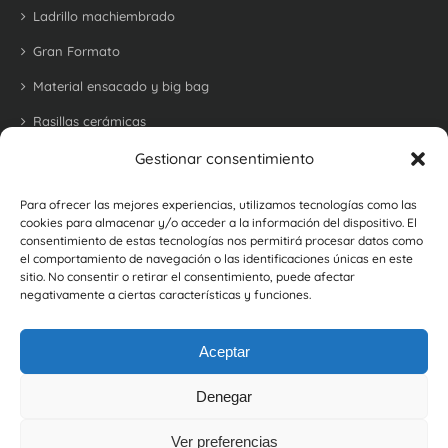
Ladrillo machiembrado
Gran Formato
Material ensacado y big bag
Rasillas cerámicas
Tejas
Gestionar consentimiento
Bovedillas
Para ofrecer las mejores experiencias, utilizamos tecnologías como las
cookies para almacenar y/o acceder a la información del dispositivo. El
Ladrillo refractario para barbacoas y hornos
consentimiento de estas tecnologías nos permitirá procesar datos como
el comportamiento de navegación o las identificaciones únicas en este
Ladrillos y baldosas rústicas
sitio. No consentir o retirar el consentimiento, puede afectar
negativamente a ciertas características y funciones.
Botellero cerámico
Aceptar
Denegar
Ver preferencias