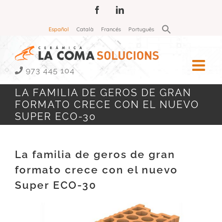
Saltar
Facebook
LinkedIn
al
Buscar:
Español
Català
Francés
Português
contenido
Botón de búsqueda
973 445 104
LA FAMILIA DE GEROS DE GRAN
FORMATO CRECE CON EL NUEVO
SUPER ECO-30
La familia de geros de gran
formato crece con el nuevo
Super ECO-30
Ver