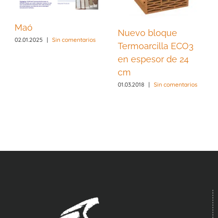
Maó
Nuevo bloque
02.01.2025
|
Sin comentarios
Termoarcilla ECO3
en espesor de 24
cm
01.03.2018
|
Sin comentarios