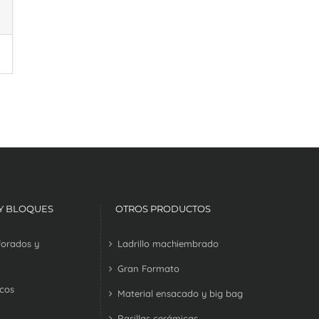
 Y BLOQUES
OTROS PRODUCTOS
rforados y
Ladrillo machiembrado
Gran Formato
ecos
Material ensacado y big bag
Rasillas cerámicas