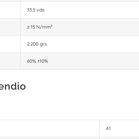
33.5 uds.
≥ 15 N/mm²
2.200 grs.
60% ±10%
endio
A1