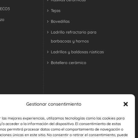
 ECO3
Tejas
izo
Bovedillas
Ladrillo refractario para
barbacoas y hornos
Ladrillos y baldosas rústicas
Botellero cerámico
Gestionar consentimiento
r las mejores experiencias, utilizamos tecnologías como las cookies para
o acceder a la información del dispositivo. El consentimiento de estas
 nos permitirá procesar datos como el comportamiento de navegación o
caciones únicas en este sitio. No consentir o retirar el consentimiento, puede