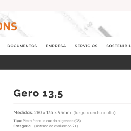
DOCUMENTOS
EMPRESA
SERVICIOS
SOSTENIBI
Gero 13,5
Medidas
: 280 x 135 x 93mm
(largo x ancho x alto)
Tipo
: Pieza P arcilla cocida aligerada (G3)
Categoría
: I (sistema de evaluación 2+)