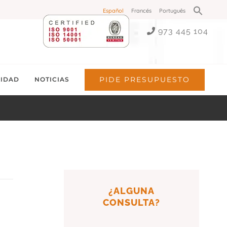
Buscar:
Español
Francés
Português
Botón de búsq
973 445 104
PIDE PRESUPUESTO
LIDAD
NOTICIAS
¿ALGUNA
CONSULTA?