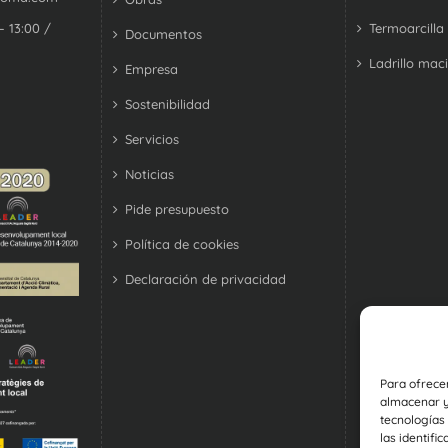
Termoarcilla
– 13:00 /
Documentos
Ladrillo mac
Empresa
Sostenibilidad
Servicios
Noticias
Pide presupuesto
Política de cookies
Declaración de privacidad
Para ofrece
almacenar y/
tecnologías
las identifi