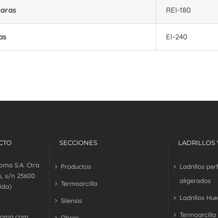
caras
REI-180
as
EI-240
CTO
SECCIONES
LADRILLOS
oma S.A. Ctra
Productos
Ladrillos pe
, s/n 25600
aligerados
Termoarcilla
ida)
Ladrillos Hu
Silensis
Termoarcilla
coma.com
Obras