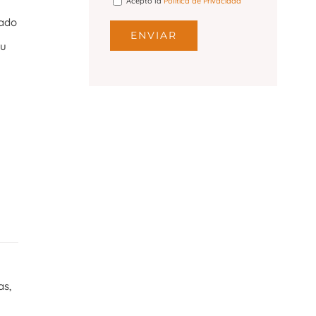
Acepto la
Política de Privacidad
rado
tu
as,