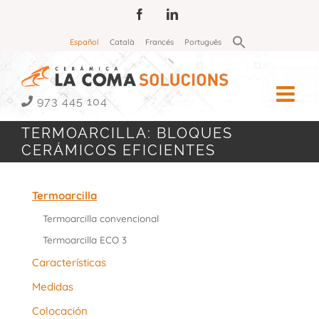
Saltar
Facebook
LinkedIn
al
Buscar:
Español
Català
Francés
Português
contenido
Botón de búsqueda
973 445 104
TERMOARCILLA: BLOQUES
CERÁMICOS EFICIENTES
Termoarcilla
Termoarcilla convencional
Termoarcilla ECO 3
Características
Medidas
Colocación