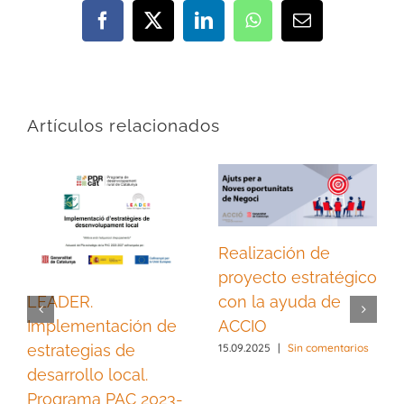
Facebook
X
LinkedIn
WhatsApp
Correo
electrónico
Artículos relacionados
Realización de
proyecto estratégico
LEADER.
con la ayuda de
Implementación de
ACCIO
estrategias de
15.09.2025
|
Sin comentarios
desarrollo local.
Programa PAC 2023-