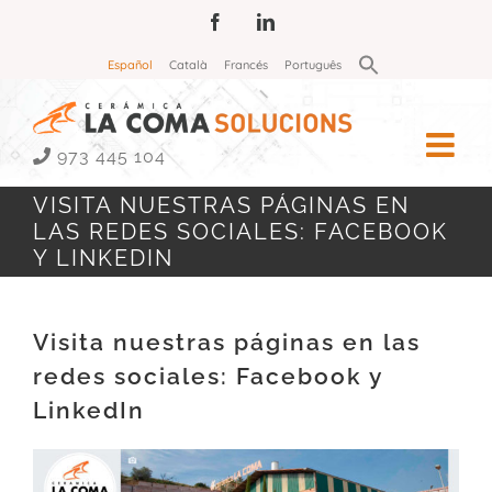
Saltar
Facebook
LinkedIn
al
Buscar:
Español
Català
Francés
Português
contenido
Botón de búsqueda
973 445 104
VISITA NUESTRAS PÁGINAS EN
LAS REDES SOCIALES: FACEBOOK
Y LINKEDIN
Visita nuestras páginas en las
redes sociales: Facebook y
LinkedIn
Ver