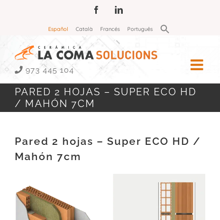
Saltar
Facebook
LinkedIn
al
Buscar:
Español
Català
Francés
Português
contenido
Botón de búsqueda
973 445 104
PARED 2 HOJAS – SUPER ECO HD
/ MAHÓN 7CM
Pared 2 hojas – Super ECO HD /
Mahón 7cm
Ver
imagen
más