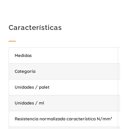
Características
Medidas
30
Categoría
I 
Unidades / palet
60
Unidades / ml
5 
Resistencia normalizada característica N/mm²
12