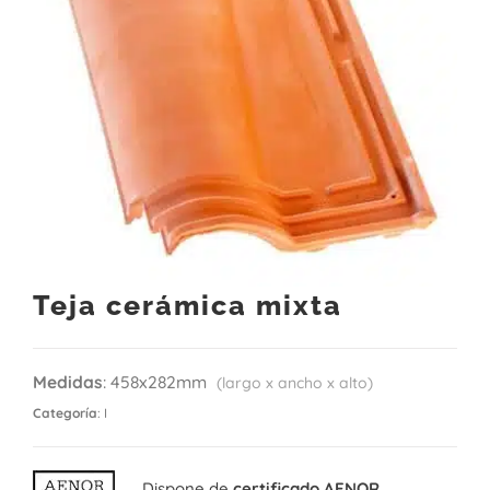
Teja cerámica mixta
Medidas
: 458x282mm
(largo x ancho x alto)
Categoría
: I
Dispone de
certificado AENOR