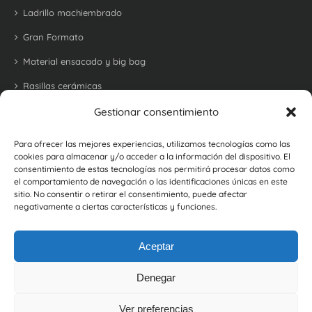
Ladrillo machiembrado
Gran Formato
Material ensacado y big bag
Rasillas cerámicas
Tejas
Gestionar consentimiento
Bovedillas
Para ofrecer las mejores experiencias, utilizamos tecnologías como las
cookies para almacenar y/o acceder a la información del dispositivo. El
Ladrillo refractario para barbacoas y hornos
consentimiento de estas tecnologías nos permitirá procesar datos como
el comportamiento de navegación o las identificaciones únicas en este
Ladrillos y baldosas rústicas
sitio. No consentir o retirar el consentimiento, puede afectar
negativamente a ciertas características y funciones.
Botellero cerámico
Aceptar
Denegar
Ver preferencias