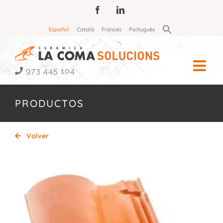
Saltar
Facebook
LinkedIn
al
Buscar:
Español
Català
Francés
Português
contenido
Botón de búsqueda
973 445 104
PRODUCTOS
Volver