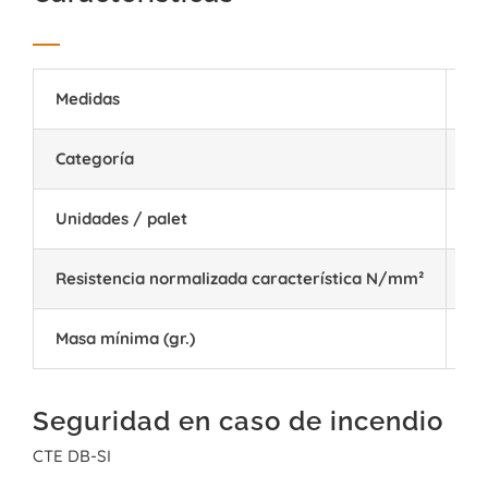
Medidas
35
Categoría
I 
Unidades / palet
75
Resistencia normalizada característica N/mm²
12
Masa mínima (gr.)
9.
Seguridad en caso de incendio
CTE DB-SI