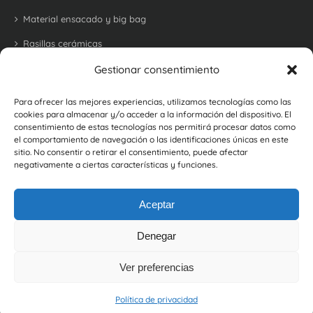
Material ensacado y big bag
Rasillas cerámicas
Tejas
Gestionar consentimiento
Bovedillas
Para ofrecer las mejores experiencias, utilizamos tecnologías como las
cookies para almacenar y/o acceder a la información del dispositivo. El
Ladrillo refractario para barbacoas y hornos
consentimiento de estas tecnologías nos permitirá procesar datos como
el comportamiento de navegación o las identificaciones únicas en este
Ladrillos y baldosas rústicas
sitio. No consentir o retirar el consentimiento, puede afectar
negativamente a ciertas características y funciones.
Botellero cerámico
Aceptar
Denegar
Ver preferencias
©
2026, Cerámica La Coma |
Política de Privacidad
|
Política de Cookies
Política de privacidad
|
Política de Gestión y Evaluación de Proveedores