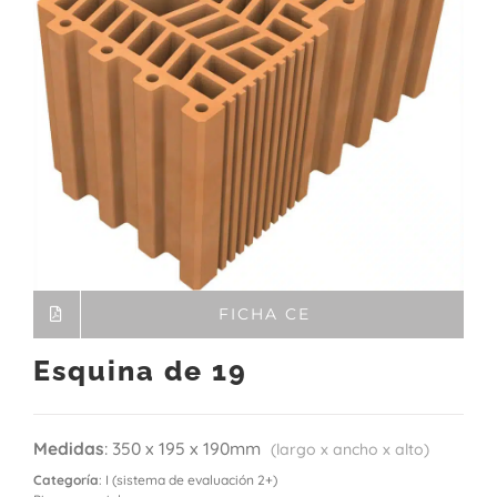
FICHA CE
Esquina de 19
Medidas
: 350 x 195 x 190mm
(largo x ancho x alto)
Categoría
: I (sistema de evaluación 2+)