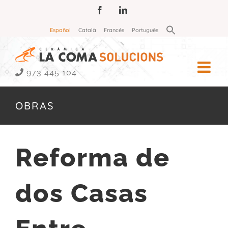
Saltar
Facebook
LinkedIn
al
Buscar:
Español
Català
Francés
Português
contenido
Botón de búsqueda
973 445 104
OBRAS
Reforma de
dos Casas