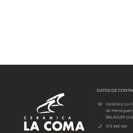
DATOS DE CONTA
Cerámica La C
de Menarguens
BALAGUER (Lle
973 445 104