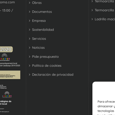
Termoarcilla
coma.com
Obras
Termoarcilla
– 13:00 /
Documentos
Ladrillo mac
Empresa
Sostenibilidad
Servicios
Noticias
Pide presupuesto
Política de cookies
Declaración de privacidad
Para ofrece
almacenar y/
tecnologías