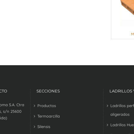
M
CTO
SECCIONES
LADRILLOS
oma S.A. Ctra
Productos
Ladrillos pe
, s/n 25600
aligerados
Termoarcilla
ida)
Ladrillos Hu
Silensis