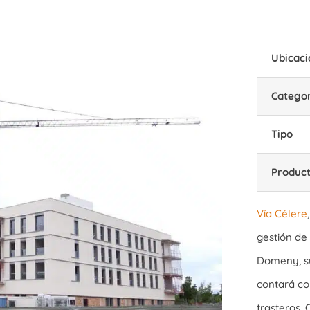
Ubicaci
Catego
Tipo
Produc
Vía Célere
gestión de 
Domeny, su
contará con
trasteros. 