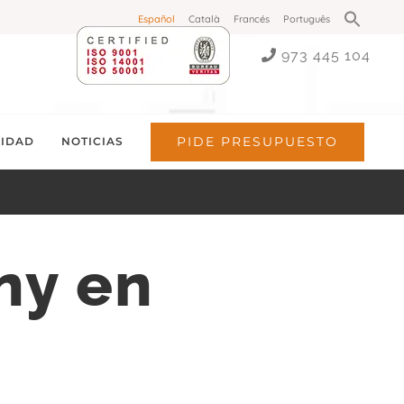
Buscar:
Español
Català
Francés
Português
Botón de búsq
973 445 104
PIDE PRESUPUESTO
LIDAD
NOTICIAS
ny en