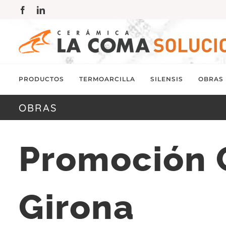
Saltar
Facebook
LinkedIn
al
contenido
PRODUCTOS
TERMOARCILLA
SILENSIS
OBRAS
OBRAS
Promoción 
Girona