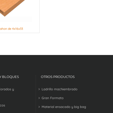
ahon de 4x16x33
 Y BLOQUES
OTROS PRODUCTOS
rforados y
Ladrillo machiembrado
Gran Formato
ecos
Material ensacado y big bag