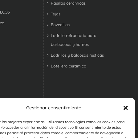
Rasillas cerámicas
 ECO3
Tejas
izo
Bovedillas
Ladrillo refractario para
barbacoas y hornos
Ladrillos y baldosas rústicas
Botellero cerámico
Gestionar consentimiento
r las mejores experiencias, utilizamos tecnologías como las cookies para
o acceder a la información del dispositivo. El consentimiento de estas
 nos permitirá procesar datos como el comportamiento de navegación o