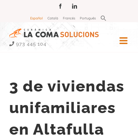
Saltar
Facebook
LinkedIn
al
Buscar:
Español
Català
Francés
Português
contenido
Botón de búsqueda
973 445 104
OBRAS
3 de viviendas
unifamiliares
en Altafulla