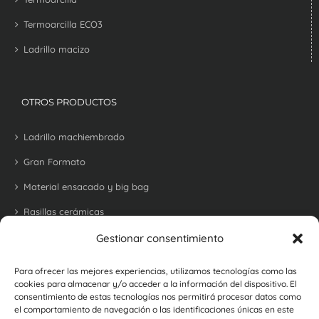
Termoarcilla ECO3
Ladrillo macizo
OTROS PRODUCTOS
Ladrillo machiembrado
Gran Formato
Material ensacado y big bag
Rasillas cerámicas
Tejas
Gestionar consentimiento
Bovedillas
Para ofrecer las mejores experiencias, utilizamos tecnologías como las
cookies para almacenar y/o acceder a la información del dispositivo. El
Ladrillo refractario para barbacoas y hornos
consentimiento de estas tecnologías nos permitirá procesar datos como
el comportamiento de navegación o las identificaciones únicas en este
Ladrillos y baldosas rústicas